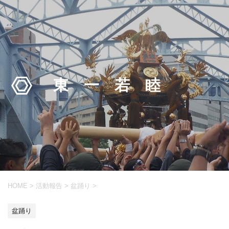
東一若睦
HOME
>
活動報告
>
盆踊り
>
盆踊り