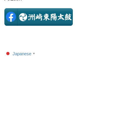
Japanese
▼
若睦について
例祭案内
活動報告
歴史
町会会館
お問
い合わせ
東陽一丁目若睦
© 2019 東陽一丁目若睦