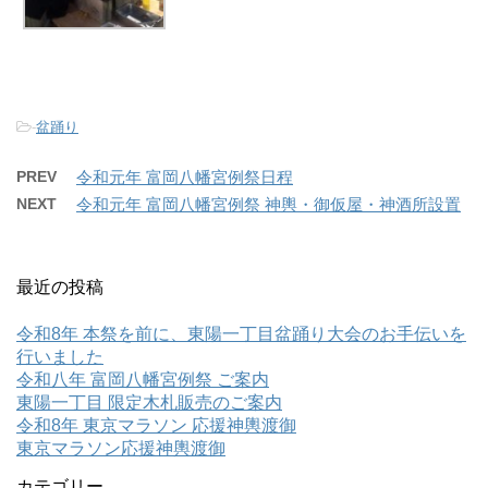
-
盆踊り
PREV
令和元年 富岡八幡宮例祭日程
NEXT
令和元年 富岡八幡宮例祭 神輿・御仮屋・神酒所設置
最近の投稿
令和8年 本祭を前に、東陽一丁目盆踊り大会のお手伝いを
行いました
令和八年 富岡八幡宮例祭 ご案内
東陽一丁目 限定木札販売のご案内
令和8年 東京マラソン 応援神輿渡御
東京マラソン応援神輿渡御
カテゴリー