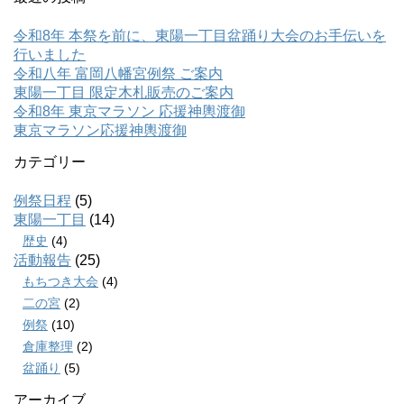
令和8年 本祭を前に、東陽一丁目盆踊り大会のお手伝いを
行いました
令和八年 富岡八幡宮例祭 ご案内
東陽一丁目 限定木札販売のご案内
令和8年 東京マラソン 応援神輿渡御
東京マラソン応援神輿渡御
カテゴリー
例祭日程
(5)
東陽一丁目
(14)
歴史
(4)
活動報告
(25)
もちつき大会
(4)
二の宮
(2)
例祭
(10)
倉庫整理
(2)
盆踊り
(5)
アーカイブ