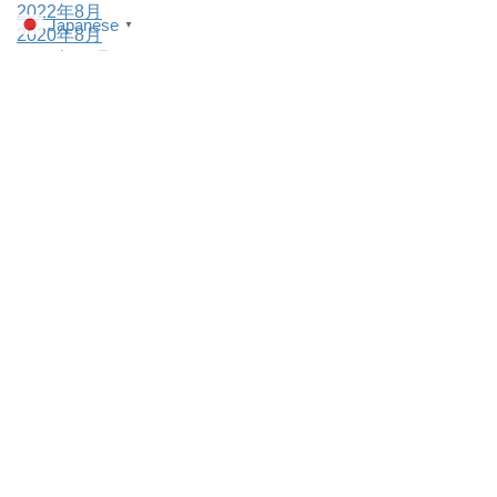
2022年8月
Japanese
▼
2020年8月
2019年12月
2019年8月
2019年7月
関連団体
若睦について
例祭案内
活動報告
歴史
町会会館
お問
い合わせ